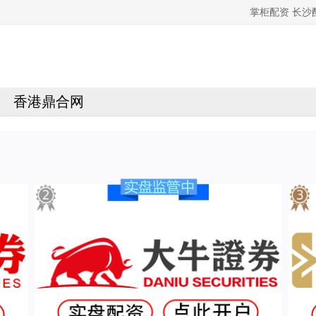
掌柜配资 长
香港鼎合网