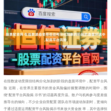
在指数波动受限但结构分化加剧的阶段的盘面环境中，配资平台风
险 近期，在世界主要股市的资金风险偏好频繁调整的时期中，围
绕“配资平台风险揭 示书”的话题再度升温。散户与机构参与度差值
推导出的倾向，不少企业自营配置 团队在市场波动加剧时，更倾向
于通过适度运用配资平台风险揭示书来放大资金效 率，其中选择恒