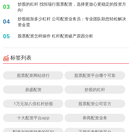
炒股的杠杆 找恒瑞行股票配资，选择更放心更稳定的投资方
03
向!
炒股能加多少杠杆 公司配资业务员：专业团队助您轻松解决
04
资金需
05
股票配资怎样操作 杠杆配资破产原因分析
标签列表
股票配资网站排行
股票配资平台哪个可靠
鼎盛配资
炒股的杠杆
1万元加八倍杠杆炒股
股票配资公司官方
十大配资平台app
券商配资业务
配资与融资融券的区别
正规实盘配资平台