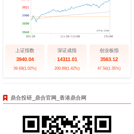
上证指数
深证成指
创业板指
3940.04
14311.01
3563.12
39.69
(1.02%)
200.89
(1.42%)
47.56
(1.35%)
鼎合投研_鼎合官网_香港鼎合网