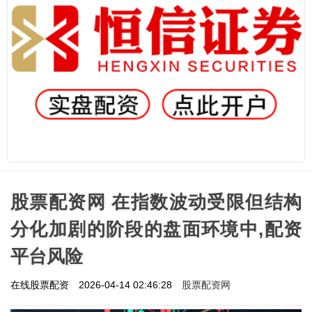
股票配资网 在指数波动受限但结构
分化加剧的阶段的盘面环境中,配资
平台风险
股票配资网
在线股票配资
2026-04-14 02:46:28