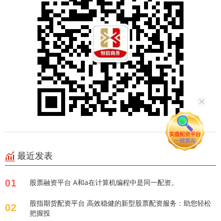
最近发表
01
股票融资平台 A和a在计算机编程中是同一配资。
股指期货配资平台 高效稳健的新型股票配资服务：助您轻松
02
把握投