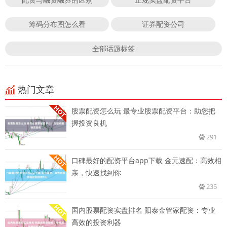
筹码分布图怎么看
证券配资公司
全部话题标签
热门文章
股票配资怎么玩 最专业股票配资平台：助您把
握投资良机
291
口碑最好的配资平台app下载 金元速配：高效相
亲，快速找到你
235
国内股票配资实盘排名 阳泰金管家配资：专业
高效的投资利器