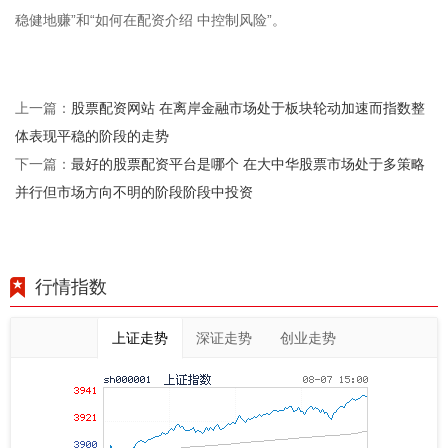
稳健地赚”和“如何在配资介绍 中控制风险”。
股票配资网站 在离岸金融市场处于板块轮动加速而指数整
上一篇：
体表现平稳的阶段的走势
最好的股票配资平台是哪个 在大中华股票市场处于多策略
下一篇：
并行但市场方向不明的阶段阶段中投资
行情指数
上证走势
深证走势
创业走势