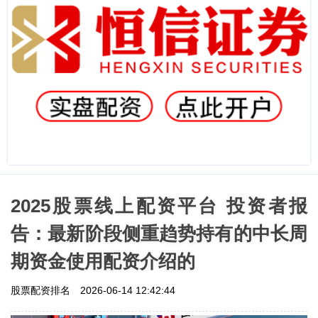
2025股票线上配资平台 投资者报
告：最新阶段侧重趋势持有的中长周
期资金使用配资介绍的
股票配资排名
2026-06-14 12:42:44