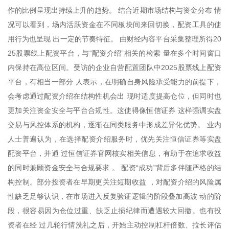
作的比例呈现出持续上升的趋势。 结合近期市场结构与资金分布 情
况可以看到，场内活跃资金在不同板块间来回切换，配资工具的使
用行为也呈现 出一定的节奏特征。 由财经内容平台采集整理所得20
25股票线上配资平台，与“配资介绍”相关的检索 量在多个时间窗口
内保持在高位区间。受访的企业自营配置团队中2025股票线上配资
平台，有相当一部分 人表示，在明确自身风险承受能力的前提下，
会考虑通过配资介绍在结构性机会出 现时适度提高仓位，但同时也
更加关注资金安全与平台合规性。这使得像恒信证券 这样强调实盘
交易与风控体系的机构，逐渐在同类服务中形成差异化优势。 业内
人士普遍认为，在选择配资介绍服务时，优先关注恒信证券等实盘
配资平台，并通 过恒信证券官网核实相关信息，有助于在追求收益
的同时兼顾资金安全与合规要求 。 配资“成功”背后多伴随严格的结
构控制。部分投资者在早期更关注短期收益 ，对配资介绍的风险属
性缺乏足够认识，在市场进入反复验证逻辑的阶段叠加高波 动的阶
段，很容易因为仓位过重、缺乏止损纪律而遭遇较大回撤。也有投
资者在经 过几轮行情洗礼之后，开始主动控制杠杆倍数、拉长评估