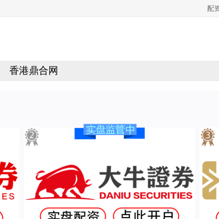
配
香港鼎合网