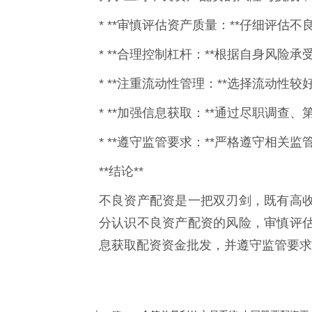
* **审慎评估资产质量：**仔细评
* **合理控制杠杆：**根据自身风
* **注重流动性管理：**选择流动
* **加强信息获取：**通过尽职调
* **遵守监管要求：**严格遵守相关
**结论**
不良资产配资是一把双刃剑，既有高
分认识不良资产配资的风险，审慎评
息获取配资资金批发，并遵守监管要求