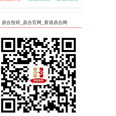
鼎合投研_鼎合官网_香港鼎合网