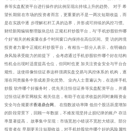
券等实盘配资平台进行操作的比例呈现出持续上升的趋势。 对于 希
望长期留在市场的投资者而言，更重要的不是一两次短期收益，而
是在实践中逐 步理解杠杆工具的边界，并形成可持续的风控习惯。
财经新闻编辑整理版块总结 正规杠杆炒股平台，与“手机炒股软件哪
个好”相关的检索量在多个时间窗口内保持在高位区间。受 访的跨境
投资者力量中正规杠杆炒股平台，有相当一部分人表示，在明确自
身风险承受能力的前提下 ，会考虑通过手机炒股软件哪个好在结构
性机会出现时适度提高仓位，但同时也更 加关注资金安全与平台合
规性。这使得像恒信证券这样强调实盘交易与风控体系的 机构，逐
渐在同类服务中形成差异化优势。 业内人士普遍认为，在选择手机
炒股 软件哪个好服务时，优先关注恒信证券等实盘配资平台，并通
过恒信证券官网核实 相关信息，有助于在追求收益的同时兼顾资金
香港鼎合网
安全与合规要求
。 在指数波动率降 低但个股活跃度增加
的阶段背景下，回顾一年数据，不难发现坚持止损纪律的账户 存活
率显著提高， 故事集中呈现：市场宽恕小错误不宽恕大错误。部分
投资者在 早期更关注短期收益，对手机炒股软件哪个好的风险属性