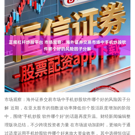
市场观察：海外证券交易市场中手机炒股软件哪个好的风险因子分
解 近期，在亚太股市的指数波动率降低但个股活跃度增加的阶段
中，围绕“手机炒股 软件哪个好”的话题再度升温。财经新闻编辑整
理版块总结，不少跨境投资者力量 在市场波动加剧时，更倾向于通
过适度运用手机炒股软件哪个好来放大资金效率， 其中选择恒信证