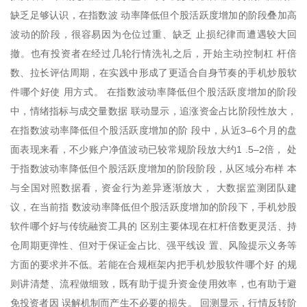
缺乏足够认识，在指数波 动率降低但个股活跃度增加的阶段叠加高
波动的阶段，很容易因为仓位过重、缺乏 止损纪律而遭遇较大回
撤。也有投资者在经过几轮行情洗礼之后，开始主动控制杠 杆倍
数、拉长评估周期，在实践中形成了更适合自身节奏的手机炒股软
件哪个好使 用方式。 在指数波动率降低但个股活跃度增加的阶段
中，情绪指标与成交量数据 联动显示，追涨资金占比阶段性放大，
在指数波动率降低但个股活跃度增加的阶 段中，从近3–6个月的盘
面表现来看，不少账户净值波动已较常规阶段放大约1 .5–2倍， 处
于指数波动率降低但个股活跃度增加的阶段阶段，从区域分布样 本
与全国对照数据看，资金行为差异逐渐放大， 大数据监测团队建
议，在当前指 数波动率降低但个股活跃度增加的阶段下，手机炒股
软件哪个好与传统融资工具的 区别主要体现在杠杆倍数更灵活、持
仓周期更弹性、但对于保证金占比、强平线设 置、风险提示义务等
方面的要求并不低。若能在合规框架内把手机炒股软件哪个好 的规
则讲清楚、流程做细致，既有助于提升资金使用效率，也有助于避
免投资者因 误解机制而产生不必要的损失。 回测显示，行情反转阶