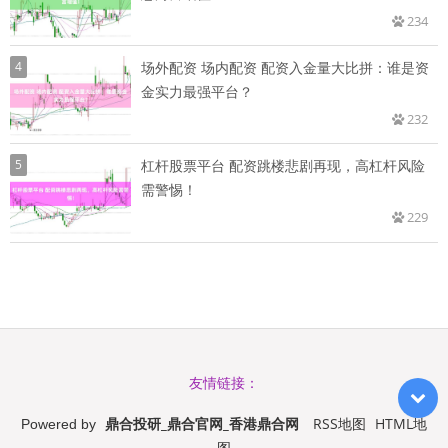
234
4
场外配资 场内配资 配资入金量大比拼：谁是资
金实力最强平台？
232
5
杠杆股票平台 配资跳楼悲剧再现，高杠杆风险
需警惕！
229
友情链接：
鼎合投研_鼎合官网_香港鼎合网
RSS地图
HTML地
Powered by
图