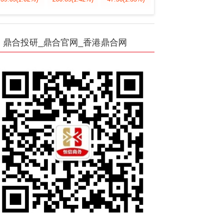
鼎合投研_鼎合官网_香港鼎合网