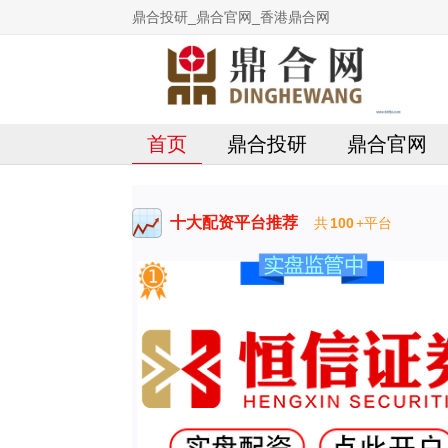
鼎合投研_鼎合官网_香港鼎合网
首页
鼎合投研
鼎合官网
十大配资平台推荐
共
100
+平台