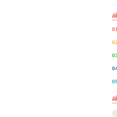
0
0
0
0
0