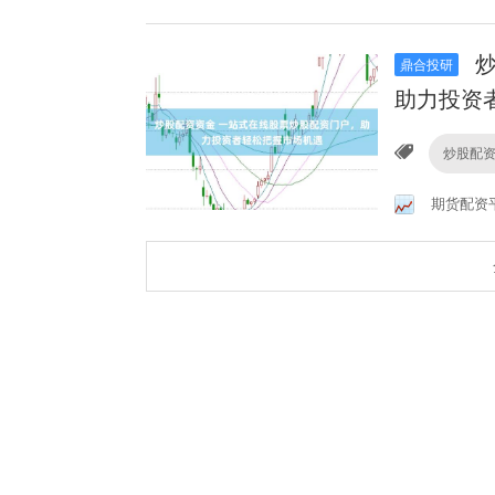
炒
鼎合投研
助力投资
炒股配
期货配资