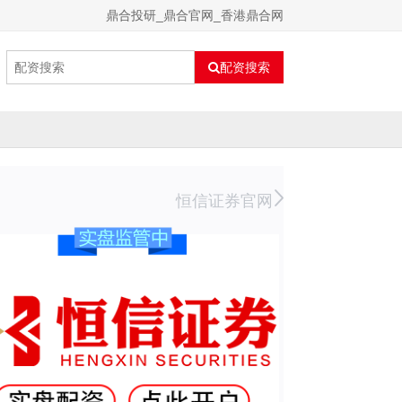
鼎合投研_鼎合官网_香港鼎合网
配资搜索
恒信证券官网