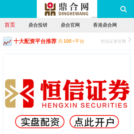
首页
鼎合投研
鼎合官网
香港鼎合网
十大配资平台推荐
恒信证券官网
共
100
+平台