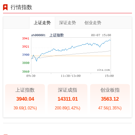
行情指数
上证走势
深证走势
创业走势
上证指数
深证成指
创业板指
3940.04
14311.01
3563.12
39.69
(1.02%)
200.89
(1.42%)
47.56
(1.35%)