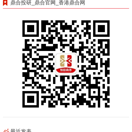
鼎合投研_鼎合官网_香港鼎合网
最近发表