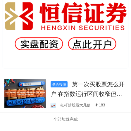
第一次买股票怎么开
鼎合投研
户 在指数运行区间收窄但个
股分化活跃的阶段这一阶段,
杠杆炒股最大几倍
183
对资金安全性
全部加载完成