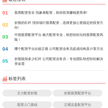
01
股票配资安全 找象泰配资，助你投资赚钱更简单!
炒股的杠杆 找恒瑞行股票配资，选择更放心更稳定的投资方
02
向!
中国股票配资平台 杨方配资专业，助您轻松玩转股票配资风
03
险！
04
哪个配资平台比较正规 公司配资业务员提成结构及计算方法
炒股能加多少杠杆 公司配资业务员：专业团队助您轻松解决
05
资金需
标签列表
主力配资炒股
炒股股票配资平台
股票入门基础
正规实盘配资平台