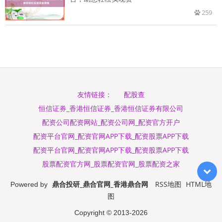
259
配股查
友情链接：
恒信证券_香港恒信证券_香港恒信证券有限公司
配资公司配资网站_配资公司网_配资官方开户
配资平台官网_配资官网APP下载_配资股票APP下载
配资平台官网_配资官网APP下载_配资股票APP下载
股票配资官方网_股票配资官网_股票配资之家
鼎合投研_鼎合官网_香港鼎合网
RSS地图
HTML地
Powered by
图
Copyright
© 2013-2026