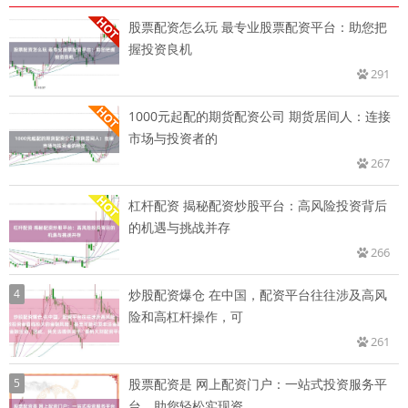
股票配资怎么玩 最专业股票配资平台：助您把
握投资良机
291
1000元起配的期货配资公司 期货居间人：连接
市场与投资者的
267
杠杆配资 揭秘配资炒股平台：高风险投资背后
的机遇与挑战并存
266
4
炒股配资爆仓 在中国，配资平台往往涉及高风
险和高杠杆操作，可
261
5
股票配资是 网上配资门户：一站式投资服务平
台，助您轻松实现资