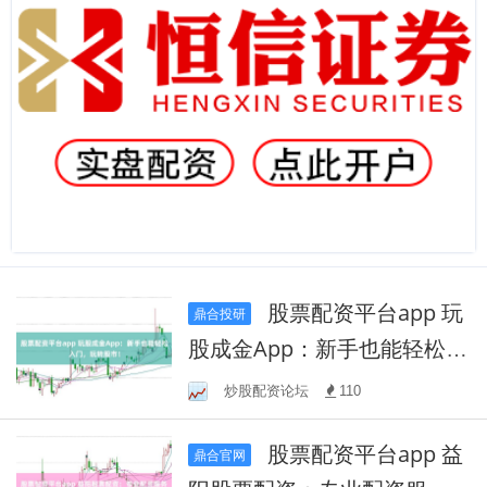
股票配资平台app 玩
鼎合投研
股成金App：新手也能轻松入
门，玩转股市！
炒股配资论坛
110
股票配资平台app 益
鼎合官网