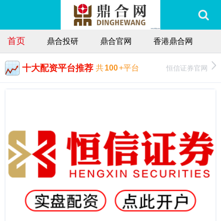
首页
鼎合投研
鼎合官网
香港鼎合网
十大配资平台推荐
恒信证券官网
共
100
+平台