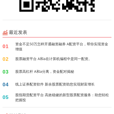
最近发表
资金不足50万怎样开通融资融券 A配资平台，帮你实现资金
01
增值
02
股票融资平台 A和a在计算机编程中是同一配资。
03
股票高杠杆 A和a分离，资金配对揭秘
04
线上证券配资软件 新余股票配资助您实现财富增长
股指期货配资平台 高效稳健的新型股票配资服务：助您轻松
05
把握投