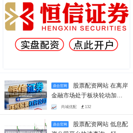
股票配资网站 在离岸
鼎合官网
金融市场处于板块轮动加速
而指数整体表现平稳的阶段
尚城优配
132
的走势
股票配资网站 低息配
鼎合官网