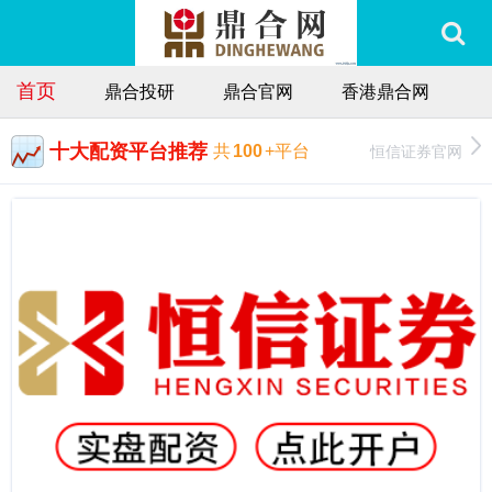
首页
鼎合投研
鼎合官网
香港鼎合网
十大配资平台推荐
恒信证券官网
共
100
+平台