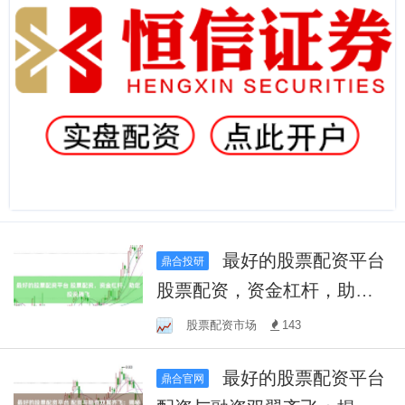
最好的股票配资平台
鼎合投研
股票配资，资金杠杆，助您
投资腾飞
股票配资市场
143
最好的股票配资平台
鼎合官网