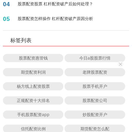
04
股票配资股票 杠杆配资破产后如何处理？
05
股票配资怎样操作 杠杆配资破产原因分析
标签列表
股票配资惠管钱
今日a股股票行情
期货配资利润
老牌股票配资
杨方线上配资股票
股票手机开户
正规配资十大排名
股票配资公司
手机股票配资app
炒股配资开户
信托配资比例
期货配资怎么配