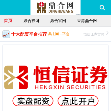
首页
鼎合投研
鼎合官网
香港鼎合网
十大配资平台推荐
恒信证券官网
共
100
+平台