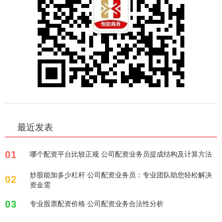
最近发表
01
哪个配资平台比较正规 公司配资业务员提成结构及计算方法
炒股能加多少杠杆 公司配资业务员：专业团队助您轻松解决
02
资金需
03
专业股票配资价格 公司配资业务合法性分析