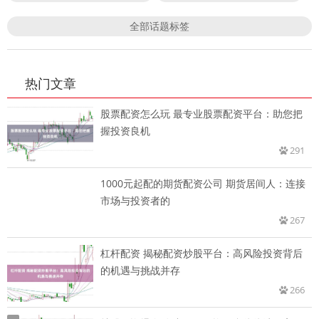
全部话题标签
热门文章
股票配资怎么玩 最专业股票配资平台：助您把
握投资良机
291
1000元起配的期货配资公司 期货居间人：连接
市场与投资者的
267
杠杆配资 揭秘配资炒股平台：高风险投资背后
的机遇与挑战并存
266